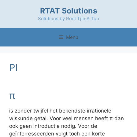
Ga
RTAT Solutions
naar
de
Solutions by Roel Tjin A Ton
inhoud
Menu
PI
π
is zonder twijfel het bekendste irrationele
wiskunde getal. Voor veel mensen heeft π dan
ook geen introductie nodig. Voor de
geïnterresseerden volgt toch een korte